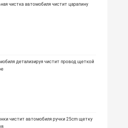
ная чистка автомобиля чистит царапину
мобиля детализируя чистит провод щеткой
ое
инки чистит автомобиля ручки 25cm щетку
уя