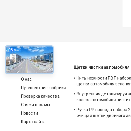
около
Щетки чистки автомобиля
Нить нежности PBT набор
О нас
щетки автомобиля зеленог
Путешествие фабрики
детализируя
Внутренняя детализируя ч
Проверка качества
колеса автомобиля чистит
Свяжитесь мы
щеткой нейлона 23.5cm
Ручка PP провода набора 
Новости
очищая щетки двойного а
пользы внутренняя
Карта сайта