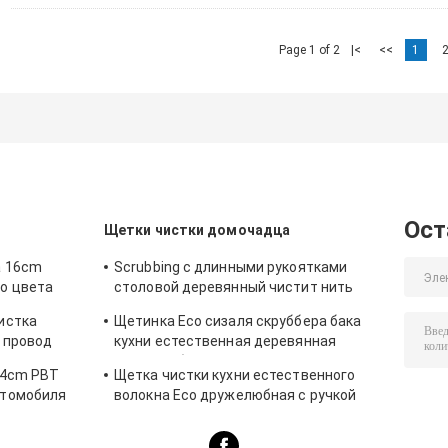
Page 1 of 2
|<
<<
1
Ост
Щетки чистки домочадца
а 16cm
Scrubbing с длинными рукоятками
о цвета
столовой деревянный чистит нить
щеткой нейлона сизаля 24cm
истка
Щетинка Eco сизаля скруббера бака
 провод
кухни естественная деревянная
дружелюбное
24cm PBT
Щетка чистки кухни естественного
втомобиля
волокна Eco дружелюбная с ручкой
23cm