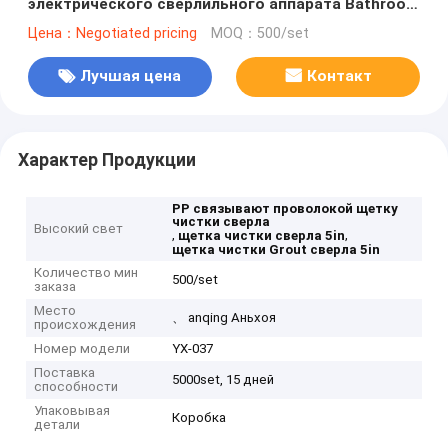
электрического сверлильного аппарата Bathroom
PP
Цена：Negotiated pricing
MOQ：500/set
Лучшая цена
Контакт
Характер Продукции
PP связывают проволокой щетку
чистки сверла
Высокий свет
,
,
щетка чистки сверла 5in
щетка чистки Grout сверла 5in
Количество мин
500/set
заказа
Место
、 anqing Аньхоя
происхождения
Номер модели
YX-037
Поставка
5000set, 15 дней
способности
Упаковывая
Коробка
детали