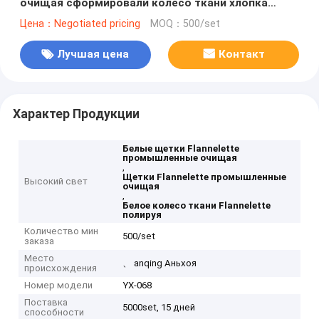
очищая сформировали колесо ткани хлопка
полируя
Цена：Negotiated pricing
MOQ：500/set
Лучшая цена
Контакт
Характер Продукции
Белые щетки Flannelette
промышленные очищая
,
Щетки Flannelette промышленные
Высокий свет
очищая
,
Белое колесо ткани Flannelette
полируя
Количество мин
500/set
заказа
Место
、 anqing Аньхоя
происхождения
Номер модели
YX-068
Поставка
5000set, 15 дней
способности