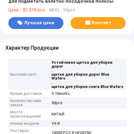
для подметать взлетно-посадочной полосы
Цена：$5-$18/pcs
MOQ：50pcs
Лучшая цена
Контакт
Характер Продукции
Устойчивая щетка для уборки
дорог
,
Высокий свет
щетки для уборки дорог Blue
Wafers
,
щетка для уборки снега Blue Wafers
Время доставки
5-10works
Количество мин
50pcs
заказа
Место
КИТАЙ
происхождения
Номер модели
YX-8
Поставка
10000 PCS В НЕДЕЛЮ