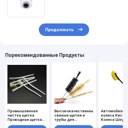
очистная стеклянная машина
губка ролл щетка
Продолжать
Порекомендованные Продукты
Промышленная
Высококачественные
Автомобиль У
чистка щетка
свиные щетки и
колеса Кисто
Проводная щетка
трубы для
Колеса Шнур
автомобильная
лошадиных волос
Шины Длинна