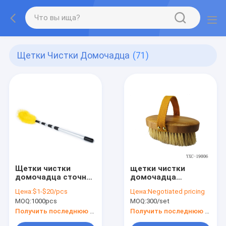
Щетки Чистки Домочадца
(71)
Щетки чистки
щетки чистки
домочадца сточной
домочадца
канавы
массажа 13cm
Цена:
$1-$20/pcs
Цена:
Negotiated pricing
MOQ:
1000pcs
MOQ:
300/set
Получить последнюю цену
Получить последнюю цену