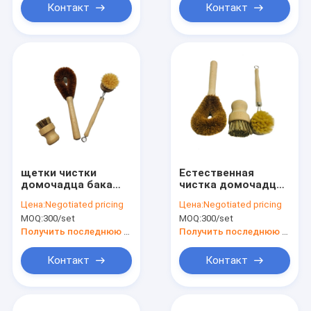
Контакт
Контакт
щетки чистки
Естественная
домочадца бака
чистка домочадца
27cm деревянные
древесины бука
Цена:
Negotiated pricing
Цена:
Negotiated pricing
чистит шар щеткой
MOQ:
300/set
MOQ:
300/set
ладони 23.5cm для
кухни
Получить последнюю цену
Получить последнюю цену
Контакт
Контакт