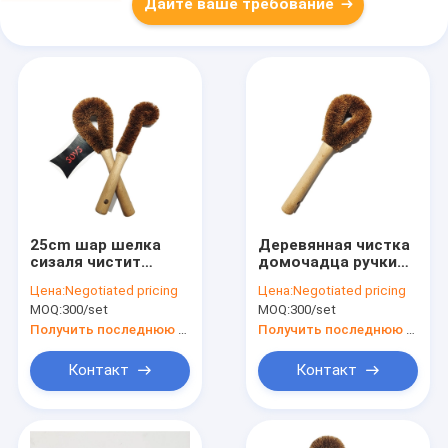
Дайте ваше требование
25cm шар шелка
Деревянная чистка
сизаля чистит
домочадца ручки
деревянную кухню
чистит кокос
Цена:
Negotiated pricing
Цена:
Negotiated pricing
щеткой Scrub
щеткой сизаля Eco
MOQ:
300/set
MOQ:
300/set
щетка для блюд
дружелюбный
Получить последнюю цену
Получить последнюю цену
Контакт
Контакт