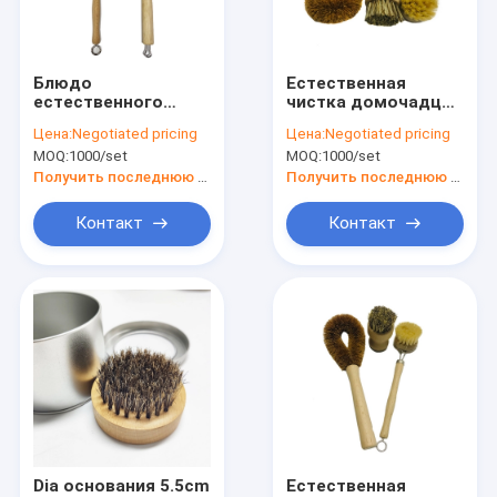
О нас
Путешествие фабрики
Блюдо
Естественная
естественного
чистка домочадца
Проверка качества
волокна Vegan
древесины бука
Цена:
Negotiated pricing
Цена:
Negotiated pricing
деревянное Scrub
волокна Tampico
MOQ:
1000/set
MOQ:
1000/set
щетка 27cm Eco
чистит уборщика
Свяжитесь мы
дружелюбный
щеткой кухни 22cm
Получить последнюю цену
Получить последнюю цену
Новости
Контакт
Контакт
Случаи
Промышленные очищая щетки
Щетки чистки автомобиля
Очищая щетка ролика
Dia основания 5.5cm
Естественная