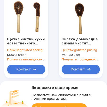
Щетка чистки кухни
Чистка домочадца
естественного
сизаля чистит
волокна Eco
23.5cm щеткой
Цена:
Negotiated pricing
Цена:
Negotiated pricing
дружелюбная с
естественная кухня
MOQ:
300/set
MOQ:
300/set
ручкой 23cm
Scrub щетка
Получить последнюю цену
Получить последнюю цену
Контакт
Контакт
Экономьте свое время
Позвольте нам связаться с вами с
лучшими продуктами.