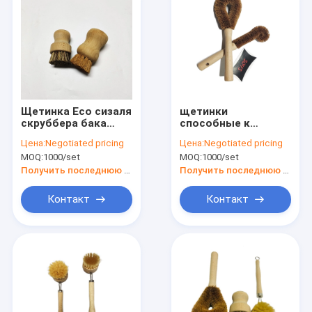
Щетинка Eco сизаля
щетинки
скруббера бака
способные к
кухни естественная
возрождению
Цена:
Negotiated pricing
Цена:
Negotiated pricing
деревянная
щеток чистки
MOQ:
1000/set
MOQ:
1000/set
дружелюбное
домочадца 25cm
бамбуковые
Получить последнюю цену
Получить последнюю цену
деревянные
естественные
Контакт
Контакт
Дом
Продукты
VR - шоу