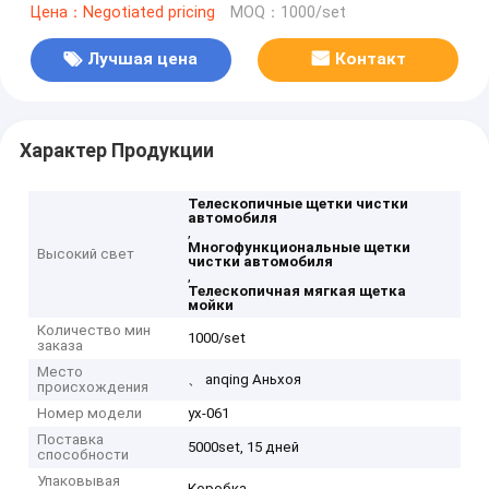
Цена：Negotiated pricing
MOQ：1000/set
Лучшая цена
Контакт
Характер Продукции
Телескопичные щетки чистки
автомобиля
,
Многофункциональные щетки
Высокий свет
чистки автомобиля
,
Телескопичная мягкая щетка
мойки
Количество мин
1000/set
заказа
Место
、 anqing Аньхоя
происхождения
Номер модели
yx-061
Поставка
5000set, 15 дней
способности
Упаковывая
Коробка