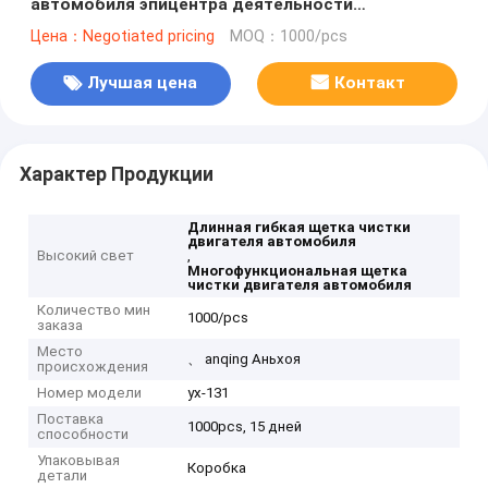
автомобиля эпицентра деятельности
многофункциональная
Цена：Negotiated pricing
MOQ：1000/pcs
Лучшая цена
Контакт
Характер Продукции
Длинная гибкая щетка чистки
двигателя автомобиля
Высокий свет
,
Многофункциональная щетка
чистки двигателя автомобиля
Количество мин
1000/pcs
заказа
Место
、 anqing Аньхоя
происхождения
Номер модели
yx-131
Поставка
1000pcs, 15 дней
способности
Упаковывая
Коробка
детали