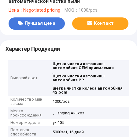
автоматической чистки пыли
Цена：Negotiated pricing
MOQ：1000/pcs
Лучшая цена
Контакт
Характер Продукции
Щетка чистки автошины
автомобиля OEM приемлемая
,
Щетка чистки автошины
Высокий свет
автомобиля PP
,
щетка чистки колеса автомобиля
42.5cm
Количество мин
1000/pcs
заказа
Место
、 anqing Аньхоя
происхождения
Номер модели
yx-135
Поставка
5000set, 15 дней
способности