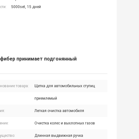
сти:
5000set, 15 дней
фибер принимает подгонянный
нование товара:
Щетка для автомобильных ступиц
приемлемый
ия:
Легкая очистка автомобиля
ение:
Очистка колес и выхлопных газов
ущество:
Длинная выдвижная ручка