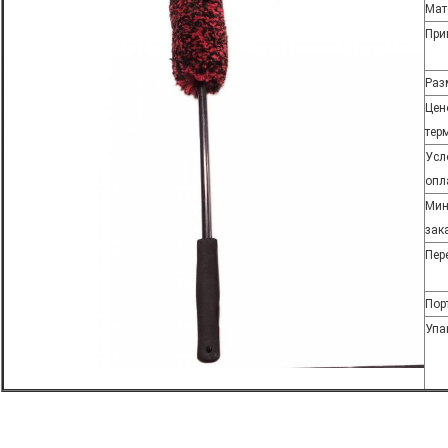
Мат
При
Раз
Цен
тер
Усл
опл
Мин
зак
Пер
Пор
Упа