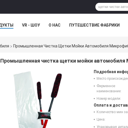
ДУКТЫ
VR - ШОУ
О НАС
ПУТЕШЕСТВИЕ ФАБРИКИ
обиля
Промышленная Чистка Щетки Мойки Автомобиля Микрофи
Промышленная чистка щетки мойки автомобиля 
Подробная инфор
Место происхожде
Фирменное
наименование:
Номер модели:
Оплата и достав
Количество мин за
Цена:
Упаковывая детал