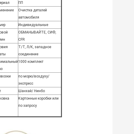
ериал
ПП
менение
Очистка деталей
автомобиля
мер
Индивидуальные
овой
ОБМАНЫВАЙТЕ, СИФ,
мин
CFR
овия
Т/Т, Л/К, западное
аты
соединение
имальный
1000 комплект
аз
евозки
по морю/воздуху/
экспресс
т
Шанхай/ Нинбо
ковка
Картонные коробки или
по запросу