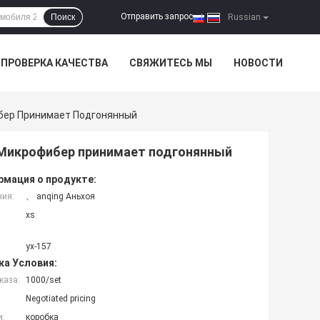
Отправить запрос
Поиск
|
Russian
ПРОВЕРКА КАЧЕСТВА
СВЯЖИТЕСЬ МЫ
НОВОСТИ
бер Принимает Подгонянный
Микрофибер принимает подгонянный
мация о продукте:
ния:
、 anqing Аньхоя
xs
yx-157
ка Условия:
каза:
1000/set
Negotiated pricing
и:
коробка